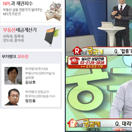
부자뱅크(주) 대표
부동산자산관리저널 논
설위원
김상호
부자뱅크 전임교수
한국자신관리송송 이사
정진용