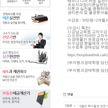
배우나 나서 바로 실전
초보자과정(이론실전반)
이론과 실전을 병행하여 
권리분석 및 물권분석을 
수강료 : 50만원<2개월
[수강시 특전]
1) 강남교육원 교차수강
2) 오전반/저녁반 교차수
3) 경매물건 유료검색
4) 수강생 분들에게 수
5) 수료후 경매상담 무료
https://boojabankbuk.caf
[부자뱅크경매학원 당산] 02
[부자뱅크경매학원 당산] 02
댓글
6월반 특수물권 전문