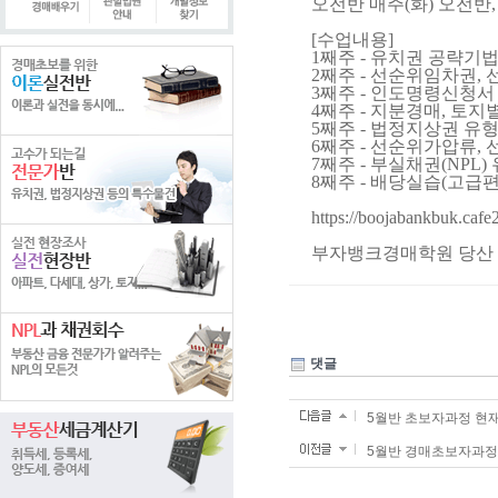
오전반 매주(화) 오전반, 
[수업내용]
1째주 - 유치권 공략기법
2째주 - 선순위임차권,
3째주 - 인도명령신청서
4째주 - 지분경매, 토
5째주 - 법정지상권 유
6째주 - 선순위가압류,
7째주 - 부실채권(NPL
8째주 - 배당실습(고급편
https://boojabankbuk.caf
부자뱅크경매학원 당산 02-
댓글
5월반 초보자과정 현
5월반 경매초보자과정