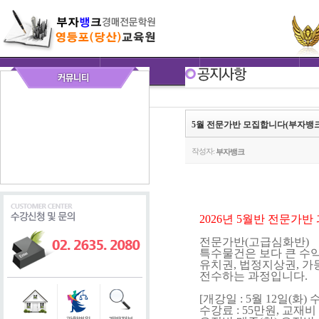
5월 전문가반 모집합니다(부자뱅
작성자:
부자뱅크
2026년 5월반 전문가반
전문가반(고급심화반)
특수물건은 보다 큰 수
유치권, 법정지상권, 
전수하는 과정입니다.
[개강일 : 5월 12일(화)
수강료 : 55만원, 교재비 