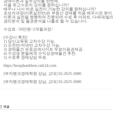
경매이론과 실무강의를 한번에.
서울 최고수준의 강의를 원하십니까?
배우나 나서 바로 실전이 가능한 강의를 원하십니까?
초보자과정(이론실전반)은 부동산 경매를 처음 배우시은 분이
이론과 실전을 병행하여 진행되며 수료 후 아파트, 다세대(빌라)
권리분석 및 물권분석을 나홀로 할 수 있습니다.
수강료 : 50만원<2개월과정>
[수강시 특전]
1) 당산교육원 교차수강 가능.
2) 오전반/저녁반 교차수강 가능.
3) 경매물건 유료검색사이트 무료이용권제공.
4) 수강생 분들에게 수익성경매물건 추천.
5) 수료후 경매상담 무료.
https://boojabankbon.cafe24.com
[부자뱅크경매학원 강남, 교대] 02-2635-3080
[부자뱅크경매학원 강남, 교대] 02-2635-3080
댓글