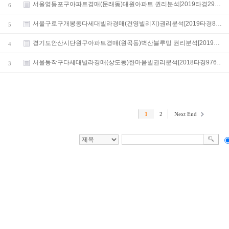
서울영등포구아파트경매(문래동)대원아파트 권리분석[2019타경29…
6
서울구로구개봉동다세대빌라경매(건영빌리지)권리분석[2019타경8…
5
경기도안산시단원구아파트경매(원곡동)벽산블루밍 권리분석[2019…
4
서울동작구다세대빌라경매(상도동)한마음빌권리분석[2018타경976…
3
1
2
Next End